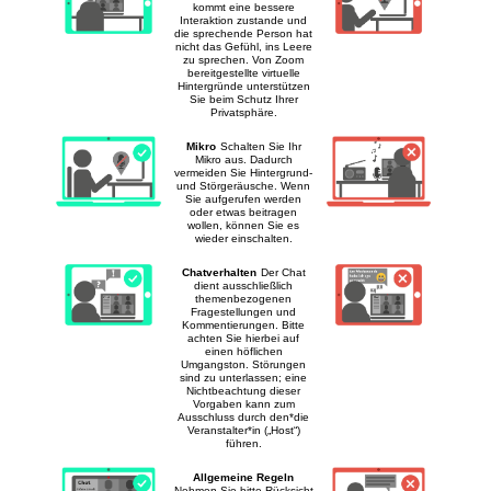
tun
kommt eine bessere
Interaktion zustande und
die sprechende Person hat
sollte
nicht das Gefühl, ins Leere
zu sprechen. Von Zoom
bereitgestellte virtuelle
Hintergründe unterstützen
Sie beim Schutz Ihrer
Privatsphäre.
Mikro
Schalten Sie Ihr
Mikro aus. Dadurch
vermeiden Sie Hintergrund-
und Störgeräusche. Wenn
Sie aufgerufen werden
oder etwas beitragen
wollen, können Sie es
wieder einschalten.
Chatverhalten
Der Chat
dient ausschließlich
themenbezogenen
Fragestellungen und
Kommentierungen. Bitte
achten Sie hierbei auf
einen höflichen
Umgangston. Störungen
sind zu unterlassen; eine
Nichtbeachtung dieser
Vorgaben kann zum
Ausschluss durch den*die
Veranstalter*in („Host“)
führen.
Allgemeine Regeln
Nehmen Sie bitte Rücksicht