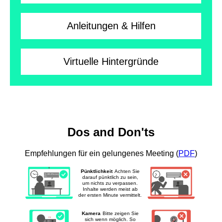
A
Q
Anleitungen & Hilfen
Virtuelle Hintergründe
Was
Dos and Don'ts
man
Empfehlungen für ein gelungenes Meeting (
PDF
)
tun
und
Pünktlichkeit
Achten Sie
darauf pünktlich zu sein,
um nichts zu verpassen.
was
Inhalte werden meist ab
der ersten Minute vermittelt.
man
nicht
Kamera
Bitte zeigen Sie
sich wenn möglich. So